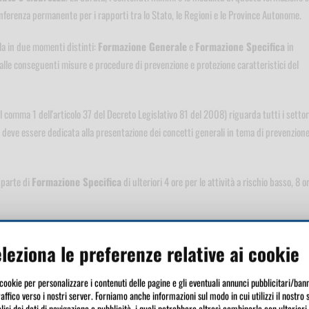
nferenza permanente per i rapporti tra lo Stato, le Regioni e le Province Autonome.
ola in due momenti distinti:
Formazione Generale
e
Formazione Specifica
in
i e alle conseguenti misure e procedure di prevenzione e protezione caratteristici del
el comma 1 dell'articolo 37 del Decreto Legislativo 81 del 2008) riguarda tutti i settor
e deve essere dedicata alla presentazione dei concetti generali in tema di prevenzione
 parte di
Formazione Specifica
di ulteriori 4 ore per le attività a rischio basso, 8 o
fici
riferiti alle mansioni e ai possibili danni e alle conseguenti misure e procedure di
leziona le preferenze relative ai cookie
arto di appartenenza dell'azienda.
iferimento ai rischi riferiti alle mansioni e ai possibili danni e alle conseguenti misur
 cookie per personalizzare i contenuti delle pagine e gli eventuali annunci pubblicitari/bann
raffico verso i nostri server. Forniamo anche informazioni sul modo in cui utilizzi il nostro 
attività di estetica e di cura della bellezza
o alle attività equiparabili in riferi
lisi dei dati di navigazione e pubblicità, i quali potrebbero altresì combinarle con ulteriori