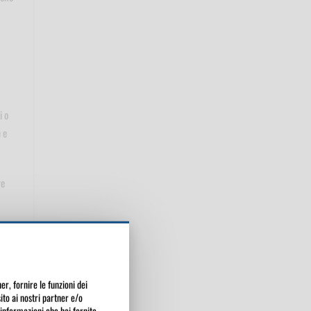
i o
 e
re
e e
er, fornire le funzioni dei
sito ai nostri partner e/o
mento
 informazioni che hai fornito