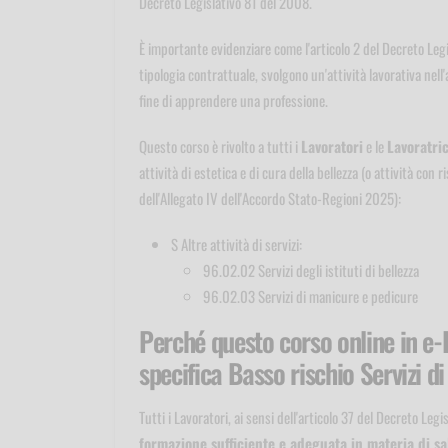
Decreto Legislativo 81 del 2008.
È importante evidenziare come l'articolo 2 del Decreto Le
tipologia contrattuale, svolgono un'attività lavorativa nell
fine di apprendere una professione.
Questo corso è rivolto a tutti i
Lavoratori
e le
Lavoratric
attività di estetica e di cura della bellezza (o attività con 
dell'Allegato IV dell'Accordo Stato-Regioni 2025):
S Altre attività di servizi:
96.02.02 Servizi degli istituti di bellezza
96.02.03 Servizi di manicure e pedicure
Perché questo corso online in e-
specifica Basso rischio Servizi di
Tutti i Lavoratori, ai sensi dell'articolo 37 del Decreto Le
formazione sufficiente e adeguata in materia di sa