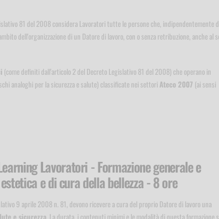
gislativo 81 del 2008 considera Lavoratori tutte le persone che, indipendentemente d
'ambito dell'organizzazione di un Datore di lavoro, con o senza retribuzione, anche al s
i
(come definiti dall'articolo 2 del Decreto Legislativo 81 del 2008) che operano in
rischi analoghi per la sicurezza e salute) classificate nei settori
Ateco 2007
(ai sensi
Learning Lavoratori - Formazione generale e
 estetica e di cura della bellezza - 8 ore
gislativo 9 aprile 2008 n. 81, devono ricevere a cura del proprio Datore di lavoro una
lute e sicurezza
. La durata, i contenuti minimi e le modalità di questa formazione 