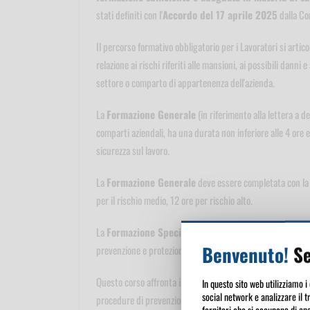
stati definiti con l'
Accordo del 17 aprile 2025
dalla Co
Il percorso formativo obbligatorio per i Lavoratori si artic
relazione ai rischi riferiti alle mansioni, ai possibili dann
settore o comparto di appartenenza dell'azienda.
La
Formazione Generale
(in riferimento alla lettera a d
comparti aziendali, ha una durata non inferiore alle 4 ore 
sicurezza sul lavoro.
La
Formazione Generale
deve essere completata con la
per il rischio medio, 12 ore per rischio alto.
La
Formazione Specifica
è in funzione dei
rischi speci
Benvenuto!
Se
prevenzione e protezione caratteristici del settore o comp
Questo corso affronta i temi della Formazione Specifica in r
In questo sito web utilizziamo i
social network e analizzare il t
procedure di prevenzione e protezione caratteristici delle
fornitori che si occupano di ana