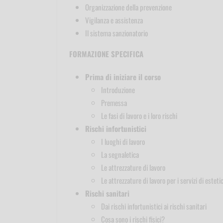
Organizzazione della prevenzione
Vigilanza e assistenza
Il sistema sanzionatorio
FORMAZIONE SPECIFICA
Prima di iniziare il corso
Introduzione
Premessa
Le fasi di lavoro e i loro rischi
Rischi infortunistici
I luoghi di lavoro
La segnaletica
Le attrezzature di lavoro
Le attrezzature di lavoro per i servizi di esteti
Rischi sanitari
Dai rischi infortunistici ai rischi sanitari
Cosa sono i rischi fisici?