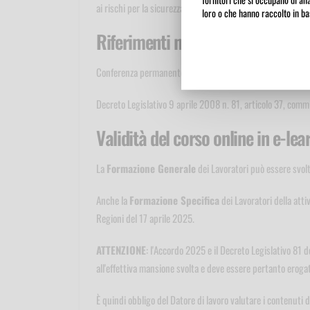
ai rischi per la sicurezza e la salute come negozi di esteti
loro o che hanno raccolto in bas
Riferimenti normativi
Conferenza permanente per i rapporti tra lo Stato, le Regi
Decreto Legislativo 9 aprile 2008 n. 81, articolo 37, commi 
Validità del corso online in e-lea
La
Formazione Generale
dei Lavoratori può essere svolt
Anche la
Formazione Specifica
dei Lavoratori della atti
Regioni del 17 aprile 2025.
ATTENZIONE
: l'Accordo 2025 e il Decreto Legislativo 81
all'effettiva mansione svolta e deve essere pertanto erogata 
È quindi obbligo del Datore di lavoro valutare i contenuti d