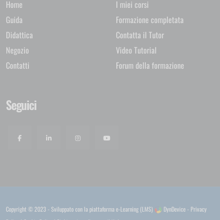
Home
I miei corsi
Guida
Formazione completata
Didattica
Contatta il Tutor
Negozio
Video Tutorial
Contatti
Forum della formazione
Seguici
Copyright © 2023 - Sviluppato con la
piattaforma e-Learning (LMS)
DynDevice -
Privacy