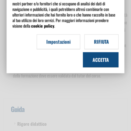
nostri partner e/o fornitori che si occupano di analisi dei dati di
IL CONTROLLO DELL'ATTIVITÀ DIDATTICA
navigazione e pubblicità, i quali potrebbero altresì combinarle con
ulteriori informazioni che hai fornito loro o che hanno raccolto in base
Un sistema e-Learning adeguatamente progettato consente la possibilità
al tuo utilizzo dei loro servizi. Per maggiori informazioni prendere
da parte di un organismo di vigilanza di operare attività di verifica on-line
visione della
cookie policy
.
su ciascun utente. L'amministratore dei corsi deve avere la possibilità di
controllare in ogni momento la situazione del percorso formativo
Impostazioni
RIFIUTA
dell'utente, accedendo ai dati dei "LOG" dell'utente ovvero il numero delle
volte in cui egli è entrato nel sistema didattico con data, ora e durata
ACCETTA
della connessione; i corsi, le unità didattiche e le singole parti del corso
svolte con i dati di valutazione dell'efficacia del corso svolto. La durata
della formazione deve essere validata dal tutor del corso.
Guida
Rigore didattico