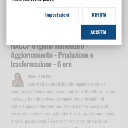
Rintracciabilità
Tutela del consumatore sensibile
Impostazioni
RIFIUTA
Allergeni
Allergeni e normativa
ACCETTA
Docente del corso online in e-Learning
HACCP e igiene alimentare -
Aggiornamento - Produzione e
trasformazione - 6 ore
Clelia FARRIS
Laureata in Scienze Biologiche, supporta le aziende
alimentari nell'elaborazione di piani di autocontrollo, nella formazione
degli addetti e nella gestione dei rapporti con gli organismi di
controllo. Opera anche come consulente in igiene e sicurezza sul
lavoro, occupandosi di valutazione dei rischi e progettazione di piani
formativi personalizzati. È docente formatore per tutte le figure