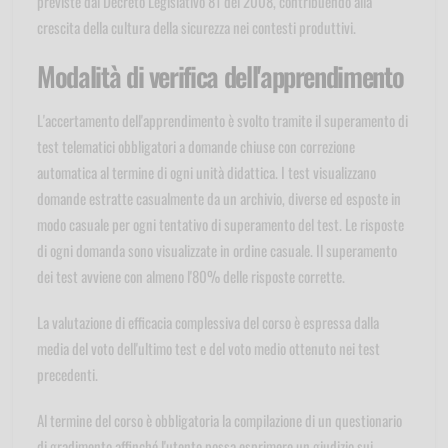
previste dal Decreto Legislativo 81 del 2008, contribuendo alla
crescita della cultura della sicurezza nei contesti produttivi.
Modalità di verifica dell'apprendimento
L'accertamento dell'apprendimento è svolto tramite il superamento di
test telematici obbligatori a domande chiuse con correzione
automatica al termine di ogni unità didattica. I test visualizzano
domande estratte casualmente da un archivio, diverse ed esposte in
modo casuale per ogni tentativo di superamento del test. Le risposte
di ogni domanda sono visualizzate in ordine casuale. Il superamento
dei test avviene con almeno l'80% delle risposte corrette.
La valutazione di efficacia complessiva del corso è espressa dalla
media del voto dell'ultimo test e del voto medio ottenuto nei test
precedenti.
Al termine del corso è obbligatoria la compilazione di un questionario
di gradimento affinché l'utente possa esprimere un giudizio sui