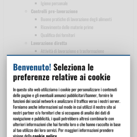
Igiene personale
Controlli pre-lavorazione
Buone pratiche di lavorazione degli alimenti
Ricevimento delle materie prime
Qualifica dei fornitori
Lavorazione diretta
Attività di lavorazione e trasformazione
Lavorazioni particolari: frittura
Benvenuto!
Seleziona le
Lavorazioni a rischio
preferenze relative ai cookie
Potabilità dell'acqua
Conservazione e presentazione
In questo sito web utilizziamo i cookie per personalizzare i contenuti
Congelamento e scongelamento
delle pagine e gli eventuali annunci pubblicitari/banner, fornire le
Conservazione semilavorati e prodotti finiti
funzioni dei social network e analizzare il traffico verso i nostri server.
Presentazione e somministrazione dei prodotti
Forniamo anche informazioni sul modo in cui utilizzi il nostro sito ai
nostri partner e/o fornitori che si occupano di analisi dei dati di
Controlli post-lavorazione
navigazione e pubblicità, i quali potrebbero altresì combinarle con
Trasporto
ulteriori informazioni che hai fornito loro o che hanno raccolto in base
al tuo utilizzo dei loro servizi. Per maggiori informazioni prendere
Attività di fine giornata
visione della
cookie policy
.