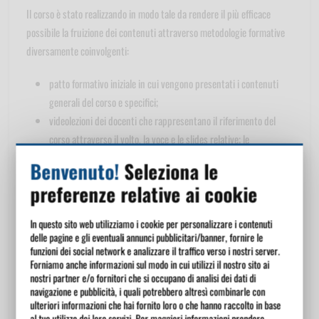
Il corso è stato realizzando in modo tale da rendere il più efficace
possibile la fruizione dei contenuti attraverso metodologie formative
diversamente coinvolgenti:
patto formativo iniziale in cui vengono presentati i contenuti
generali del corso e specifici;
videolezioni dei docenti che rappresentano il riferimento del
corso attraverso il volto, la voce e le slides relative; le
videolezioni teoriche sono di breve durata, per meglio favorire la
Benvenuto!
Seleziona le
comprensione e l'apprendimento dei contenuti formativi;
preferenze relative ai cookie
esercitazioni interattive di valutazione degli apprendimenti del
corso; l'utente viene coinvolto con esercitazioni di "problem
In questo sito web utilizziamo i cookie per personalizzare i contenuti
solving" che garantiscono, da una parte, la verifica degli
delle pagine e gli eventuali annunci pubblicitari/banner, fornire le
apprendimenti, dall'altra una partecipazione attiva e
funzioni dei social network e analizzare il traffico verso i nostri server.
Forniamo anche informazioni sul modo in cui utilizzi il nostro sito ai
autovalutativa;
nostri partner e/o fornitori che si occupano di analisi dei dati di
filmati dimostrativi ed esemplificativi che consentono di
navigazione e pubblicità, i quali potrebbero altresì combinarle con
ulteriori informazioni che hai fornito loro o che hanno raccolto in base
avvicinare e confrontare i contenuti teorici presentati nel corso
al tuo utilizzo dei loro servizi. Per maggiori informazioni prendere