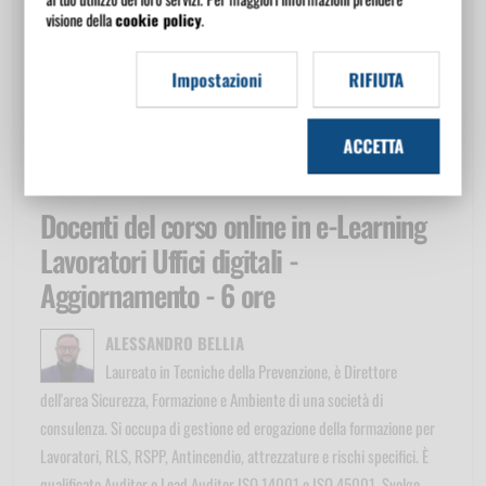
ai contesti di lavoro reali, stimolando l'attenzione cognitiva;
visione della
cookie policy
.
materiali scaricabili di approfondimento;
test di verifica dell'apprendimento;
Impostazioni
RIFIUTA
forum in cui è possibile confrontarsi con gli altri utenti del corso
e seguire lo sviluppo di aree tematiche specifiche;
ACCETTA
chat con l'e-tutor a cui è possibile accedere per ogni tipologia di
esigenza formativa e di assistenza tecnica.
Docenti del corso online in e-Learning
Lavoratori Uffici digitali -
Aggiornamento - 6 ore
ALESSANDRO BELLIA
Laureato in Tecniche della Prevenzione, è Direttore
dell'area Sicurezza, Formazione e Ambiente di una società di
consulenza. Si occupa di gestione ed erogazione della formazione per
Lavoratori, RLS, RSPP, Antincendio, attrezzature e rischi specifici. È
qualificato Auditor e Lead Auditor ISO 14001 e ISO 45001. Svolge