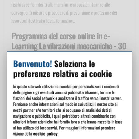
rischi specifici riferiti alle mansioni e ai possibili danni e alle
conseguenti misure e procedure di prevenzione e protezione dei
lavoratori destinatari della formazione.
Programma del corso online in e-
Learning Le vibrazioni meccaniche - 30
minuti
Benvenuto!
Seleziona le
Le vibrazioni meccaniche
preferenze relative ai cookie
La prevenzione del rischio vibrazioni
Scelta ed utilizzo corretto delle attrezzature
In questo sito web utilizziamo i cookie per personalizzare i contenuti
delle pagine e gli eventuali annunci pubblicitari/banner, fornire le
Guida sicura
funzioni dei social network e analizzare il traffico verso i nostri server.
Le lesioni causate dalle vibrazioni
Forniamo anche informazioni sul modo in cui utilizzi il nostro sito ai
nostri partner e/o fornitori che si occupano di analisi dei dati di
Docente del corso online in e-Learning
navigazione e pubblicità, i quali potrebbero altresì combinarle con
ulteriori informazioni che hai fornito loro o che hanno raccolto in base
Le vibrazioni meccaniche - 30 minuti
al tuo utilizzo dei loro servizi. Per maggiori informazioni prendere
visione della
cookie policy
.
Luigi Meroni - Docente formatore qualificato per la sicurezza e