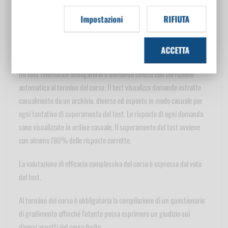
validatore dei contenuti
Impostazioni
RIFIUTA
Modalità di verifica dell'apprendimento
ACCETTA
L'accertamento dell'apprendimento è svolto tramite il superamento di
un test telematico obbligatorio a domande chiuse con correzione
automatica al termine del corso. Il test visualizza domande estratte
casualmente da un archivio, diverse ed esposte in modo casuale per
ogni tentativo di superamento del test. Le risposte di ogni domanda
sono visualizzate in ordine casuale. Il superamento del test avviene
con almeno l'80% delle risposte corrette.
La valutazione di efficacia complessiva del corso è espressa dal voto
del test.
Al termine del corso è obbligatoria la compilazione di un questionario
di gradimento affinché l'utente possa esprimere un giudizio sui
diversi aspetti del corso fruito.