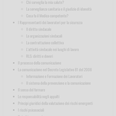
Chi sorveglia la mia salute?
La sorveglianza sanitaria e il giudizio di idoneità
Cosa fa il Medico competente?
I Rappresentanti dei lavoratori per la sicurezza
Il diritto sindacale
Le organizzazioni sindacali
La contrattazione collettiva
L'attività sindacale nei luoghi di lavoro
RLS: diritti e doveri
Il processo della comunicazione
La comunicazione nel Decreto Legislativo 81 del 2008
Informazione e Formazione dei Lavoratori
Il sistema della prevenzione e la comunicazione
Il senso del formare
Le responsabilità negli appalti
Principi giuridici della valutazione dei rischi emergenti
I rischi psicosociali