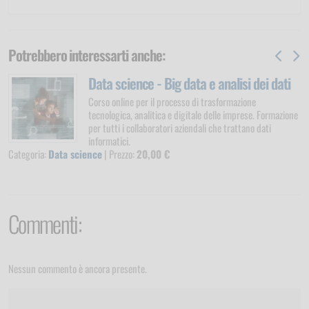
Potrebbero interessarti anche:
 dei dati
Lavoratori - Formazione specific
rischio - Lo stress da pandemia
ne
se. Formazione
Corso online di formazione sui rischi specifici 
no dati
lavoratori che si trovano a gestire situazioni di
emergenza
Categoria:
Lavoratori
| Prezzo:
30,00 €
Commenti:
Nessun commento è ancora presente.