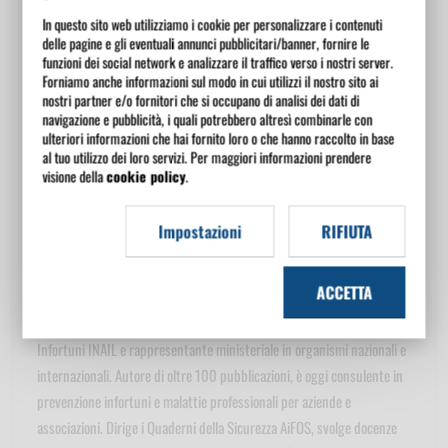
In questo sito web utilizziamo i cookie per personalizzare i contenuti
delle pagine e gli eventuali annunci pubblicitari/banner, fornire le
Rolando DUBINI
funzioni dei social network e analizzare il traffico verso i nostri server.
Avvocato, si occupa di igiene e sicurezza sul lavoro dal
Forniamo anche informazioni sul modo in cui utilizzi il nostro sito ai
1987 come consulente, formatore e relatore in convegni. È consigliere
nostri partner e/o fornitori che si occupano di analisi dei dati di
navigazione e pubblicità, i quali potrebbero altresì combinarle con
nazionale AIAS e docente in corsi RSPP-ASPP, per Datori di Lavoro,
ulteriori informazioni che hai fornito loro o che hanno raccolto in base
RLS, Dirigenti e Preposti. Ha pubblicato testi specialistici e collabora
al tuo utilizzo dei loro servizi. Per maggiori informazioni prendere
con riviste e banche dati in materia di ambiente e sicurezza. È anche
visione della
cookie policy
.
redattore del portale e della banca dati Punto Sicuro, punto di
riferimento nazionale nel settore.
Impostazioni
RIFIUTA
Lorenzo FANTINI
ACCETTA
Avvocato giuslavorista, già dirigente del Ministero del
Lavoro per salute e sicurezza, Presidente del Casellario Centrale
Infortuni INAIL e rappresentante ministeriale in organismi nazionali e
internazionali. Autore di oltre 100 pubblicazioni, è oggi consulente in
prevenzione infortuni e malattie professionali per aziende e
associazioni. Dirige i Quaderni della Sicurezza AiFOS, svolge docenze