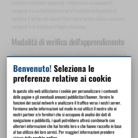
infortuni e tematiche ambientali. Collabora con associazioni di
categoria, tra cui Confindustria, ed è Presidente di Organismi di
Vigilanza. È autrice del volume "Casi reali in ambito salute e sicurezza
sul lavoro" e di articoli per Progetto Sicurezza.
Modalità di verifica dell'apprendimento
L'accertamento dell'apprendimento è svolto tramite il superamento di
un test telematico obbligatorio a domande chiuse con correzione
Benvenuto!
Seleziona le
automatica al termine del corso. Il test visualizza domande estratte
preferenze relative ai cookie
casualmente da un archivio, diverse ed esposte in modo casuale per
ogni tentativo di superamento del test. Le risposte di ogni domanda
In questo sito web utilizziamo i cookie per personalizzare i contenuti
sono visualizzate in ordine casuale. Il superamento del test avviene
delle pagine e gli eventuali annunci pubblicitari/banner, fornire le
funzioni dei social network e analizzare il traffico verso i nostri server.
con almeno l'80% delle risposte corrette.
Forniamo anche informazioni sul modo in cui utilizzi il nostro sito ai
nostri partner e/o fornitori che si occupano di analisi dei dati di
La valutazione di efficacia complessiva del corso è espressa dal voto
navigazione e pubblicità, i quali potrebbero altresì combinarle con
del test.
ulteriori informazioni che hai fornito loro o che hanno raccolto in base
al tuo utilizzo dei loro servizi. Per maggiori informazioni prendere
visione della
cookie policy
.