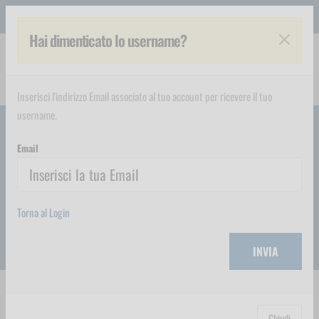
www.eurotecno.it
Hai dimenticato lo username?
Inserisci l'indirizzo Email associato al tuo account per ricevere il tuo
username.
Email
Homepage
Negozio Corsi
Anticorruzione e trasparenza - 30 minuti
Corso online di formazione generale per il controllo, la prevenzione e il
Torna al Login
contrasto della corruzione e dell'illegalità.
INVIA
Corso online - Anticorruzione e
Chiudi