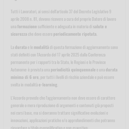
Tutti i Lavoratori, ai sensi dell'articolo 37 del Decreto Legislativo 9
aprile 2008 n. 81, devono ricevere a cura del proprio Datore di lavoro
una
formazione
sufficiente e adeguata in materia di
salute e
sicurezza
che deve essere
periodicamente ripetuta
.
La
durata
e le
modalità
di questa formazione di aggiornamento sono
stati definiti con l'Accordo del 17 aprile 2025 dalla Conferenza
permanente per i rapporti tra lo Stato, le Regioni e le Province
Autonome: è prevista una
periodicità quinquennale
e una
durata
minima di 6 ore
, per tutti i livelli di rischio aziendale e può essere
svolta in modalità
e-learning
.
L'Accordo prevede che l'aggiornamento non deve essere di carattere
generale o mera riproduzione di argomenti e contenuti già proposti
nei corsi base, ma si dovranno trattare significative evoluzioni e
innovazioni, applicazioni pratiche e/o approfondimenti che potranno
riguardare a titolo esemplificativo e non esaustivo: