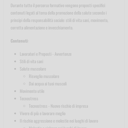
Durante tutto il percorso formativo vengono proposti specifici
contenuti legati al tema della promozione della salute secondo i
principi della responsabilità sociale: stili di vita sani, movimento,
corretta alimentazione e invecchiamento.
Contenuti
:
Lavoratori e Preposti - Avvertenze
Stili di vita sani
Salute muscolare
Risveglio muscolare
Dai acqua ai tuoi muscoli
Movimento utile
Tecnostress
Tecnostress - Nuovo rischio di impresa
Vivere di più e lavorare meglio
Il rischio aggressione e molestie nei luoghi di lavoro
Molestie e violenza nei luoghi di lavoro