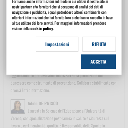
Forniamo anche informazioni sul modo in cui utilizzi il nostro sito ai
minacce terroristiche, elaborando procedure operative e istruzioni
nostri partner e/o fornitori che si occupano di analisi dei dati di
comportamentali.
navigazione e pubblicità, i quali potrebbero altresì combinarle con
ulteriori informazioni che hai fornito loro o che hanno raccolto in base
al tuo utilizzo dei loro servizi. Per maggiori informazioni prendere
Paola BRANDOLINI
visione della
cookie policy
.
Laureata in Filosofia con Master in Gestione delle Risorse
Umane, si occupa di formazione aziendale e sviluppo delle risorse
Impostazioni
RIFIUTA
umane, con particolare attenzione al benessere organizzativo e
individuale. Approfondisce tematiche legate a sani stili di vita e
gestione delle diversità, soprattutto anagrafiche, come leve per
ACCETTA
migliorare Salute e Sicurezza sul lavoro. Tiene numerosi corsi di
aggiornamento per lavoratori focalizzati sulla promozione del
benessere come strumento di prevenzione. Collabora stabilmente con
diversi Enti di formazione.
Adele DE PRISCO
Laureata in Scienze dell'Educazione all'Università di
Verona, con specializzazione post-laurea in salute e sicurezza sul
lavoro e certificazioni di qualità. È Responsabile dello Sportello