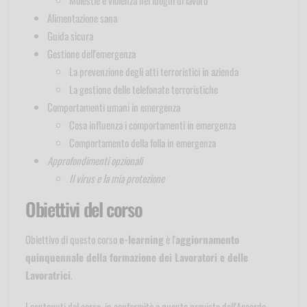
Alimentazione sana
Guida sicura
Gestione dell'emergenza
La prevenzione degli atti terroristici in azienda
La gestione delle telefonate terroristiche
Comportamenti umani in emergenza
Cosa influenza i comportamenti in emergenza
Comportamento della folla in emergenza
Approfondimenti opzionali
Il virus e la mia protezione
Obiettivi del corso
Obiettivo di questo corso
e-learning
è l'
aggiornamento
quinquennale della formazione dei Lavoratori e delle
Lavoratrici
.
I contenuti del corso, in conformità a quanto previsto dall'Accordo,