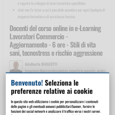
e seguire lo sviluppo di aree tematiche specifiche;
chat con l'e-tutor a cui è possibile accedere per ogni tipologia di
esigenza formativa e di assistenza tecnica.
Docenti del corso online in e-Learning
Lavoratori Commercio -
Aggiornamento - 6 ore - Stili di vita
sani, tecnostress e rischio aggressione
Adalberto BIASIOTTI
Ingegnere libero professionista, esperto in security, analisi
del rischio e difese fisiche, elettroniche e metodologiche. Autore di
Benvenuto!
Seleziona le
numerosi volumi divulgativi sulla sicurezza e sulle tecnologie
preferenze relative ai cookie
avanzate, si occupa di ambienti complessi in ambito bancario,
industriale, commerciale e dei servizi. Giornalista pubblicista e
In questo sito web utilizziamo i cookie per personalizzare i contenuti
direttore di riviste specializzate, vanta un'ampia esperienza nella
delle pagine e gli eventuali annunci pubblicitari/banner, fornire le
formazione del personale pubblico e privato per la gestione delle
funzioni dei social network e analizzare il traffico verso i nostri server.