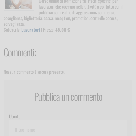
one sui rischi specifici per
Categoria:
Preposti
| Pr
elle attività a contatto con il
i aggressione: commercio,
romotion, controllo accessi,
Commenti:
Nessun commento è ancora presente.
Pubblica un commento
Utente