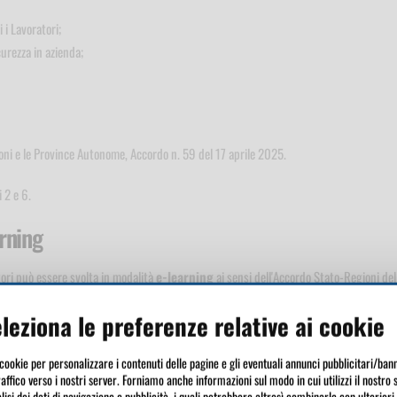
 i Lavoratori;
urezza in azienda;
oni e le Province Autonome, Accordo n. 59 del 17 aprile 2025.
 2 e 6.
arning
ri può essere svolta in modalità
e-learning
ai sensi dell'Accordo Stato-Regioni del
leziona le preferenze relative ai cookie
Learning Lavoratori Sanità - Assistenza -
 cookie per personalizzare i contenuti delle pagine e gli eventuali annunci pubblicitari/bann
raffico verso i nostri server. Forniamo anche informazioni sul modo in cui utilizzi il nostro 
lisi dei dati di navigazione e pubblicità, i quali potrebbero altresì combinarle con ulteriori