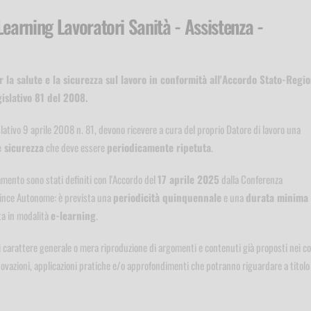
Learning Lavoratori Sanità - Assistenza -
la salute e la sicurezza sul lavoro in conformità all'Accordo Stato-Regio
gislativo 81 del 2008.
gislativo 9 aprile 2008 n. 81, devono ricevere a cura del proprio Datore di lavoro una
e sicurezza
che deve essere
periodicamente ripetuta
.
mento sono stati definiti con l'Accordo del
17 aprile 2025
dalla Conferenza
ovince Autonome: è prevista una
periodicità quinquennale
e una
durata minima 
lta in modalità
e-learning
.
carattere generale o mera riproduzione di argomenti e contenuti già proposti nei co
nnovazioni, applicazioni pratiche e/o approfondimenti che potranno riguardare a titolo