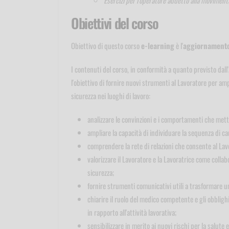
Obiettivi del corso
Obiettivo di questo corso
e-learning
è l'
aggiornamento 
I contenuti del corso, in conformità a quanto previsto dal
l'obiettivo di fornire nuovi strumenti al Lavoratore per amp
sicurezza nei luoghi di lavoro:
analizzare le convinzioni e i comportamenti che metton
ampliare la capacità di individuare la sequenza di c
comprendere la rete di relazioni che consente al Lavor
valorizzare il Lavoratore e la Lavoratrice come collab
sicurezza;
fornire strumenti comunicativi utili a trasformare u
chiarire il ruolo del medico competente e gli obblighi 
in rapporto all'attività lavorativa;
sensibilizzare in merito ai nuovi rischi per la salute 