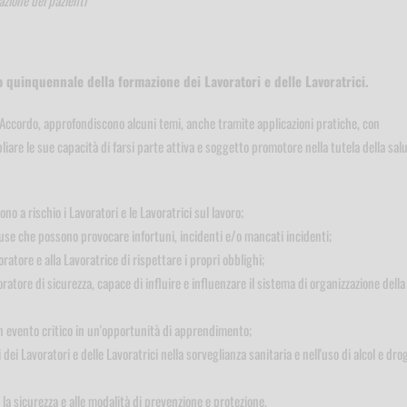
quinquennale della formazione dei Lavoratori e delle Lavoratrici.
l'Accordo, approfondiscono alcuni temi, anche tramite applicazioni pratiche, con
liare le sue capacità di farsi parte attiva e soggetto promotore nella tutela della sal
o a rischio i Lavoratori e le Lavoratrici sul lavoro;
ause che possono provocare infortuni, incidenti e/o mancati incidenti;
atore e alla Lavoratrice di rispettare i propri obblighi;
oratore di sicurezza, capace di influire e influenzare il sistema di organizzazione della
n evento critico in un'opportunità di apprendimento;
dei Lavoratori e delle Lavoratrici nella sorveglianza sanitaria e nell'uso di alcol e dro
e la sicurezza e alle modalità di prevenzione e protezione.