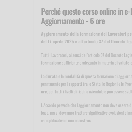
Perché questo corso online in e-
Aggiornamento - 6 ore
Aggiornamento della formazione dei Lavoratori per 
del 17 aprile 2025 e all'articolo 37 del Decreto Le
Tutti i Lavoratori, ai sensi dell'articolo 37 del Decreto Le
formazione
sufficiente e adeguata in materia di
salute 
La
durata
e le
modalità
di questa formazione di aggiorna
permanente per i rapporti tra lo Stato, le Regioni e le Pr
ore
, per tutti i livelli di rischio aziendale e può essere svo
L'Accordo prevede che l'aggiornamento non deve essere di 
base, ma si dovranno trattare significative evoluzioni e i
esemplificativo e non esaustivo: