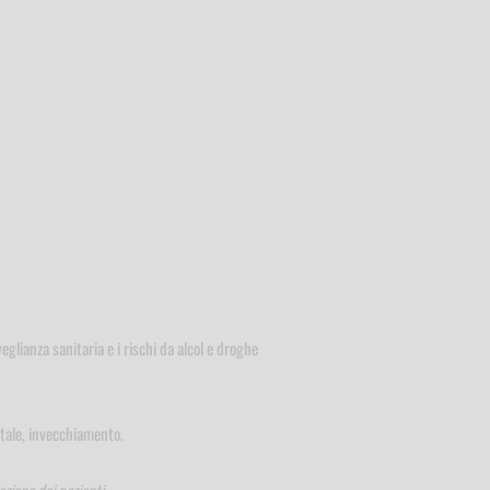
lianza sanitaria e i rischi da alcol e droghe
ntale, invecchiamento.
azione dei pazienti