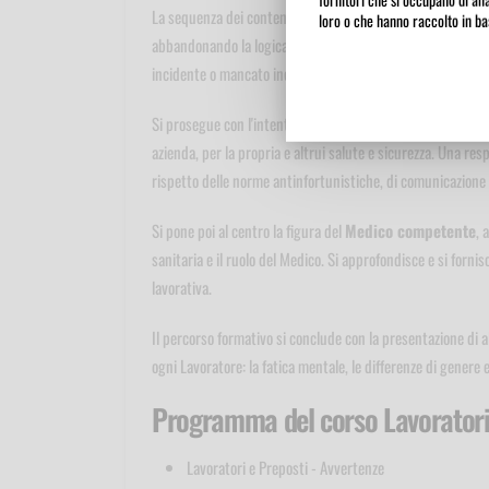
La sequenza dei contenuti è pensata come se fosse un viaggi
loro o che hanno raccolto in bas
abbandonando la logica della colpa, si orienta per capire
incidente o mancato incidente.
Si prosegue con l'intento di accostare al termine obbligo q
azienda, per la propria e altrui salute e sicurezza. Una resp
rispetto delle norme antinfortunistiche, di comunicazione d
Si pone poi al centro la figura del
Medico competente
, 
sanitaria e il ruolo del Medico. Si approfondisce e si fornis
lavorativa.
Il percorso formativo si conclude con la presentazione di 
ogni Lavoratore: la fatica mentale, le differenze di genere 
Programma del corso Lavoratori 
Lavoratori e Preposti - Avvertenze