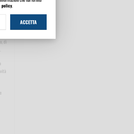
 policy
.
nio
,
ACCETTA
in
o, di
.
a
vità
e