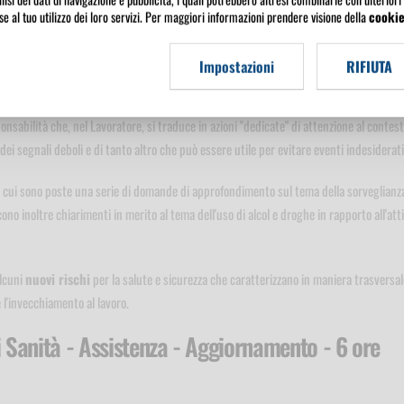
o, si inizia cercando di capire l'utilità che può avere la formazione quando,
e al tuo utilizzo dei loro servizi. Per maggiori informazioni prendere visione della
cookie
 quante e quali possono essere
le molteplici cause che determinano un infortu
Impostazioni
RIFIUTA
uello di
responsabilità dei Lavoratori
, da condividere con altri soggetti presenti 
onsabilità che, nel Lavoratore, si traduce in azioni "dedicate" di attenzione al contest
ei segnali deboli e di tanto altro che può essere utile per evitare eventi indesiderati
a cui sono poste una serie di domande di approfondimento sul tema della sorveglianz
cono inoltre chiarimenti in merito al tema dell'uso di alcol e droghe in rapporto all'atti
alcuni
nuovi rischi
per la salute e sicurezza che caratterizzano in maniera trasversal
e l'invecchiamento al lavoro.
Sanità - Assistenza - Aggiornamento - 6 ore