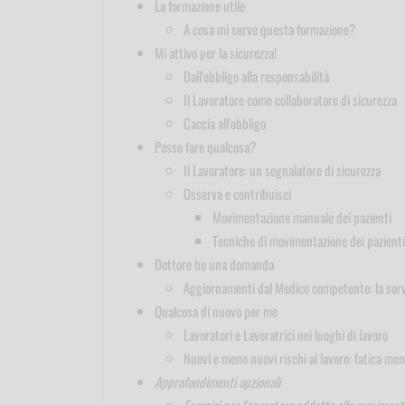
La formazione utile
A cosa mi serve questa formazione?
Mi attivo per la sicurezza!
Dall'obbligo alla responsabilità
Il Lavoratore come collaboratore di sicurezza
Caccia all'obbligo
Posso fare qualcosa?
Il Lavoratore: un segnalatore di sicurezza
Osserva e contribuisci
Movimentazione manuale dei pazienti
Tecniche di movimentazione dei pazienti
Dottore ho una domanda
Aggiornamenti dal Medico competente: la sorveg
Qualcosa di nuovo per me
Lavoratori e Lavoratrici nei luoghi di lavoro
Nuovi e meno nuovi rischi al lavoro: fatica me
Approfondimenti opzionali
Esercizi per l'operatore addetto alla moviment