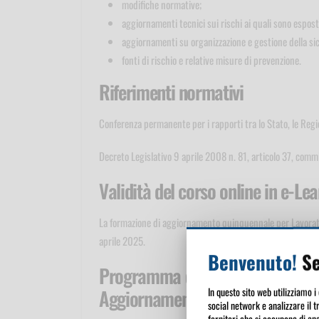
modifiche normative;
aggiornamenti tecnici sui rischi ai quali sono esposti
aggiornamenti su organizzazione e gestione della sic
fonti di rischio e relative misure di prevenzione.
Riferimenti normativi
Conferenza permanente per i rapporti tra lo Stato, le Regi
Decreto Legislativo 9 aprile 2008 n. 81, articolo 37, commi
Validità del corso online in e-Le
La formazione di aggiornamento quinquennale per Lavorato
aprile 2025.
Benvenuto!
Se
Programma del corso online in e-
Aggiornamento - 6 ore
In questo sito web utilizziamo i
social network e analizzare il t
fornitori che si occupano di ana