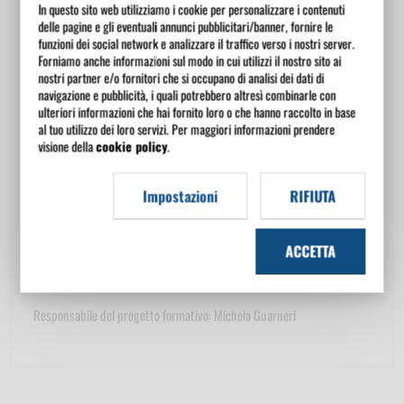
In questo sito web utilizziamo i cookie per personalizzare i contenuti
dell'acquisto.
delle pagine e gli eventuali annunci pubblicitari/banner, fornire le
funzioni dei social network e analizzare il traffico verso i nostri server.
Attestato
Forniamo anche informazioni sul modo in cui utilizzi il nostro sito ai
nostri partner e/o fornitori che si occupano di analisi dei dati di
navigazione e pubblicità, i quali potrebbero altresì combinarle con
Alla conclusione del corso è consegnato un certificato dell'avvenuta
ulteriori informazioni che hai fornito loro o che hanno raccolto in base
frequenza.
al tuo utilizzo dei loro servizi. Per maggiori informazioni prendere
visione della
cookie policy
.
Soggetto formatore
Impostazioni
RIFIUTA
ACCETTA
Eurotecno SRL
Responsabile del progetto formativo: Michela Guarneri