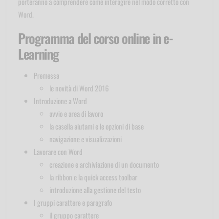
porteranno a comprendere come interagire nel modo corretto con
Word.
Programma del corso online in e-
Learning
Premessa
le novità di Word 2016
Introduzione a Word
avvio e area di lavoro
la casella aiutami e le opzioni di base
navigazione e visualizzazioni
Lavorare con Word
creazione e archiviazione di un documento
la ribbon e la quick access toolbar
introduzione alla gestione del testo
I gruppi carattere e paragrafo
il gruppo carattere