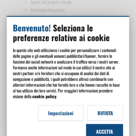
layout del progetto finale
le funzioni finanziarie
Modalità di verifica dell'apprendimento
Benvenuto!
Seleziona le
preferenze relative ai cookie
Nel corso sono forniti esempi ed esercitazioni guidate.
In questo sito web utilizziamo i cookie per personalizzare i contenuti
Non è prevista una valutazione dell'apprendimento.
delle pagine e gli eventuali annunci pubblicitari/banner, fornire le
funzioni dei social network e analizzare il traffico verso i nostri server.
Al termine del corso è obbligatoria la compilazione di un questionario
Forniamo anche informazioni sul modo in cui utilizzi il nostro sito ai
di gradimento affinché l'utente possa esprimere un giudizio sui
nostri partner e/o fornitori che si occupano di analisi dei dati di
navigazione e pubblicità, i quali potrebbero altresì combinarle con
diversi aspetti del corso fruito.
ulteriori informazioni che hai fornito loro o che hanno raccolto in base
al tuo utilizzo dei loro servizi. Per maggiori informazioni prendere
Periodo di validità
visione della
cookie policy
.
I corsi e-learning prevedono una durata predeterminata al momento
Impostazioni
RIFIUTA
dell'acquisto.
Attestato
ACCETTA