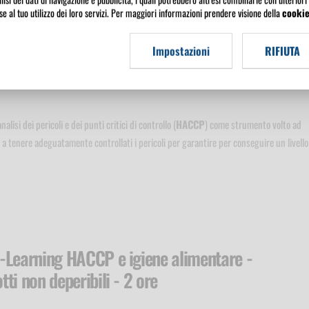
ioni necessarie per controllare i pericoli e garantire l'idoneità al consumo umano di u
e al tuo utilizzo dei loro servizi. Per maggiori informazioni prendere visione della
cookie
tutte quelle necessarie per garantire la sicurezza degli alimenti durante la
stribuzione e l'immissione sul mercato, la fornitura o la somministrazione al cliente.
Impostazioni
RIFIUTA
 è quindi di ogni
addetto
che opera nel settore alimentare, qualunque sia l'attività, 
nalisi dei pericoli e dei punti critici di controllo (
HACCP
) come strumento volto ad
e a tenere adeguatamente controllati i pericoli per garantire per conseguire un livello
-Learning HACCP e igiene alimentare -
ti non deperibili - 2 ore