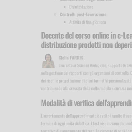
Disinfestazione
Controlli post-lavorazione
Attività di fine giornata
Docente del corso online in e-L
distribuzione prodotti non deperib
Clelia FARRIS
Laureata in Scienze Biologiche, supporta le azie
nella gestione dei rapporti con gli organismi di controllo.
dei rischi e progettazione di piani formativi personalizzat
contribuendo alla crescita della cultura della sicurezza nei
Modalità di verifica dell'appren
L'accertamento dell'apprendimento è svolto tramite il sup
termine di ogni unità didattica. I test visualizzano doma
tentativo di superamento del test. Le risposte di ogni do