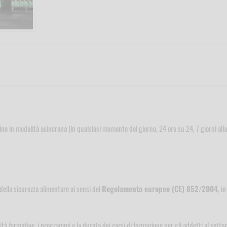
line in modalità asincrona (in qualsiasi momento del giorno, 24 ore su 24, 7 giorni alla
 della sicurezza alimentare ai sensi del
Regolamento europeo (CE) 852/2004
, in
à formative, i programmi e la durata dei corsi di formazione per gli addetti al setto