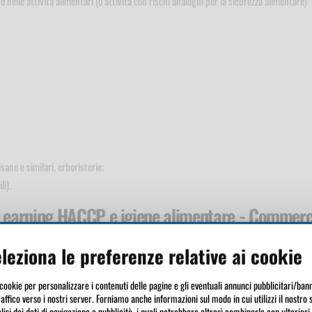
o nelle attività alimentari (o attività con rischi analoghi per la sicurezza alimentare)
sane e similari, erboristerie;
li).
-Learning HACCP e igiene alimentare - Commerc
ibili - 2 ore
leziona le preferenze relative ai cookie
e un elevato livello di tutela dei consumatori con riguardo alla
igiene e sicurezza
 cookie per personalizzare i contenuti delle pagine e gli eventuali annunci pubblicitari/bann
raffico verso i nostri server. Forniamo anche informazioni sul modo in cui utilizzi il nostro 
lisi dei dati di navigazione e pubblicità, i quali potrebbero altresì combinarle con ulteriori