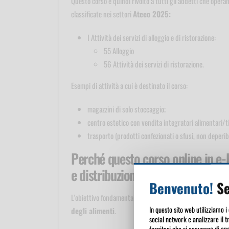
Questo corso è quindi rivolto a tutti gli addetti che operan
classificate nei settori
Ateco 2025:
I Attività dei servizi di alloggio e di ristorazione:
55 Alloggio
56 Attività dei servizi di ristorazione.
Esempi di attività a cui è destinato il corso:
magazzini di solo stoccaggio;
centro estetico con vendita integratori alimentari/ti
trasporto (prodotti confezionati o sfusi, non deperibi
Perché questo corso online in e
e distribuzione prodotti non deper
Benvenuto!
Se
L'obiettivo fondamentale delle norme d'igiene è di garantir
In questo sito web utilizziamo i
degli alimenti
.
social network e analizzare il t
fornitori che si occupano di ana