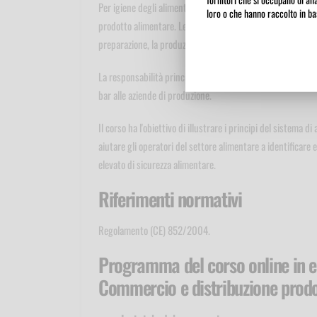
Per igiene degli alimenti si intendono le misure e le condiz
loro o che hanno raccolto in bas
prodotto alimentare. Le misure di prevenzione sono quindi 
preparazione, la produzione, il deposito, il trasporto, la di
La responsabilità principale per la sicurezza degli alimenti
bar alle aziende di produzione.
Il corso ha l'obiettivo di illustrare i principi del sistema di a
aiutare gli operatori del settore alimentare a identificare 
elevato di sicurezza alimentare.
Riferimenti normativi
Regolamento (CE) 852/2004.
Programma del corso online in e
Commercio e distribuzione prodot