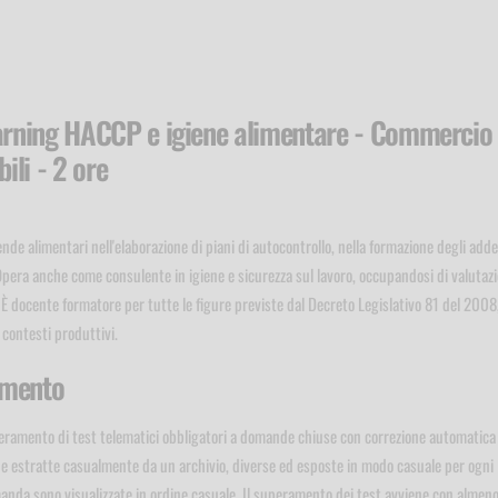
earning HACCP e igiene alimentare - Commercio
ili - 2 ore
nde alimentari nell'elaborazione di piani di autocontrollo, nella formazione degli adde
 Opera anche come consulente in igiene e sicurezza sul lavoro, occupandosi di valutaz
i. È docente formatore per tutte le figure previste dal Decreto Legislativo 81 del 2008
 contesti produttivi.
dimento
eramento di test telematici obbligatori a domande chiuse con correzione automatica 
nde estratte casualmente da un archivio, diverse ed esposte in modo casuale per ogni
manda sono visualizzate in ordine casuale. Il superamento dei test avviene con almen